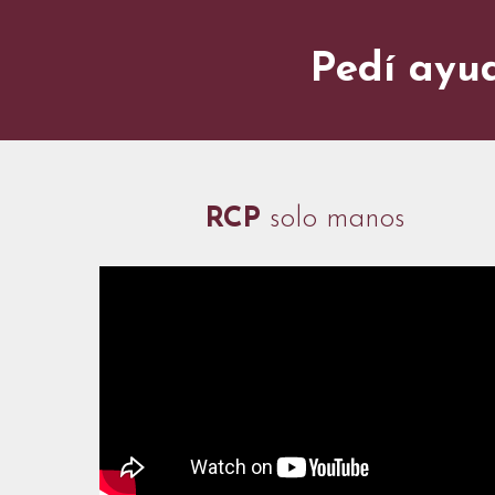
Pedí ay
RCP
solo manos