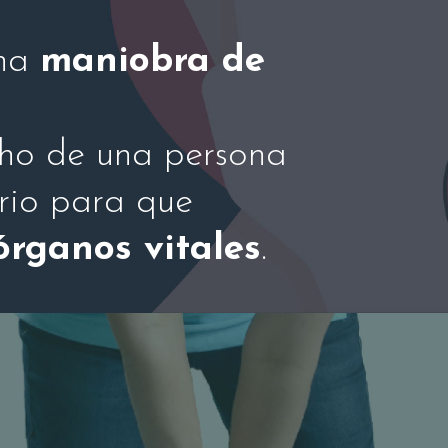
una
maniobra de
echo de una persona
orio para que
órganos vitales
.