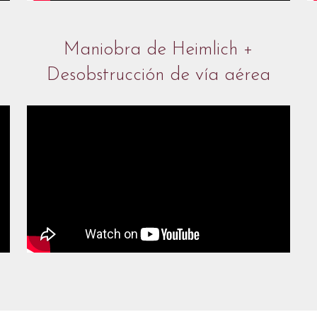
Maniobra de Heimlich +
Desobstrucción de vía aérea