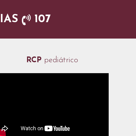
CIAS
107
RCP
pediátrico