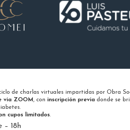
ciclo de charlas virtuales impartidas por Obra Soc
ine via ZOOM
, con
inscripción previa
donde se bri
iabetes.
on cupos limitados
.
e – 18h