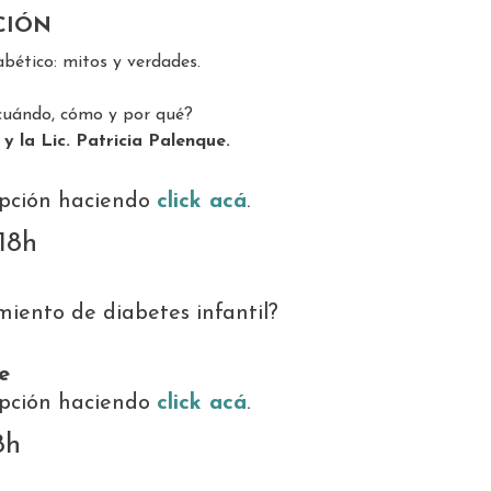
CIÓN
abético: mitos y verdades.
cuándo, cómo y por qué?
 y la Lic. Patricia Palenque.
ripción haciendo
click acá
.
18h
iento de diabetes infantil?
e
ripción haciendo
click acá
.
8h