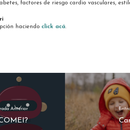
betes, factores de riesgo cardio vasculares, esti
ri
ripción haciendo
click acá
.
rada Anterior
Entra
e COMEI?
Ca