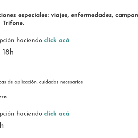
aciones especiales: viajes, enfermedades, campa
 Trifone.
ripción haciendo
click acá
.
 18h
icas de aplicación, cuidados necesarios
ero.
ripción haciendo
click acá
.
8h