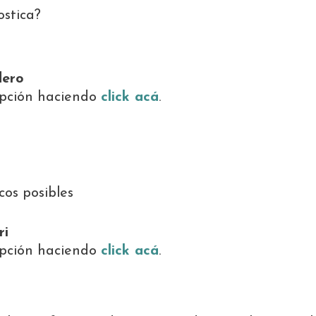
stica?
dero
ripción haciendo
click acá
.
h
os posibles
ri
ripción haciendo
click acá
.