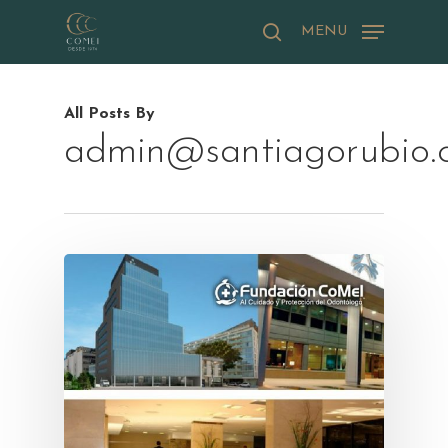
Skip
MENU
to
buscar
main
Close
content
Menu
All Posts By
admin@santiagorubio.